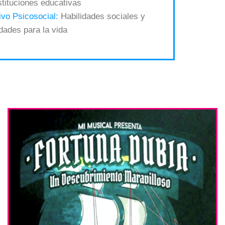
tituciones educativas
ivo Psicosocial:
Habilidades sociales y
idades para la vida