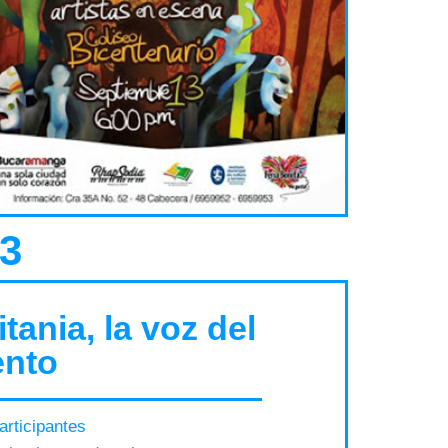
3
itania, la voz del
ento
articipantes