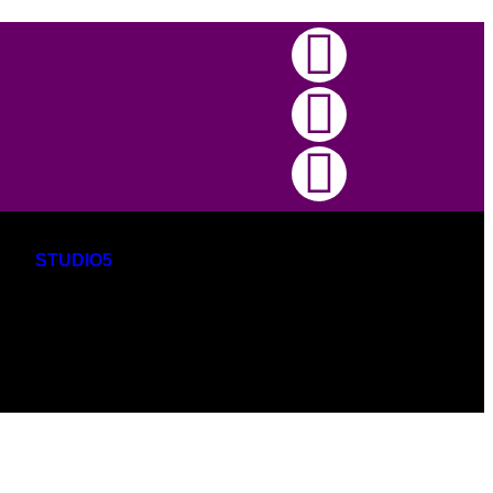
 35a #52-48 Cabecera, Bucaramanga
STUDIO5