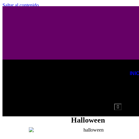
Saltar al contenido
INI
Menú
conmutador
hamburgues
Halloween